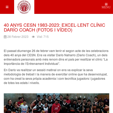
MENU
40 ANYS CESN 1983-2023: EXCEL·LENT CLÍNIC
DARÍO COACH (FOTOS I VÍDEO)
28 Febrer 2023
Vist: 715
El passat diumenge 26 de febrer vam tenir el segon acte de les celebracions
dels 40 anys del CESN. Ens va visitar Darío Naharro (Dario Coach), un dels
entrenadors personals amb més renom dins el país per realitzar el clínic “La
Importància de l’Entrenament Individual”.
En Darío va realitzar un sessió matinal on ens va explicar la seva
metodologia de treball i la manera de exercitar online que ha desenvolupat,
com ha creat la seva pròpia acadèmia i com tecnifica jugadors i jugadores
de totes les edats i nivells.