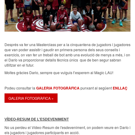
Després va fer una Masterclass per a la cinquantena de jugadors i jugadores
que van poder assistir i gaudir en primera persona dels seus consells i
exercicis, on van fer un treball de bot amb una evolució de menys a més, i on
el Darío va proporcionar detalls tècnics únics que de ben segur sabran
utilitzar en el futur.
Moltes gràcies Dario, sempre que vulguis t’esperem al Magic LAU!
Podeu consultar la
GALERIA FOTOGRÀFICA
punxant al següent
ENLLAÇ
GALERIA FOTOGRÀFICA »
VÍDEO-RESUM DE L'ESDEVENIMENT
No us perdeu el Vídeo-Resum de l'esdeveniment, on podem veure en Darío i
els jugadors i jugadores participants en acció.