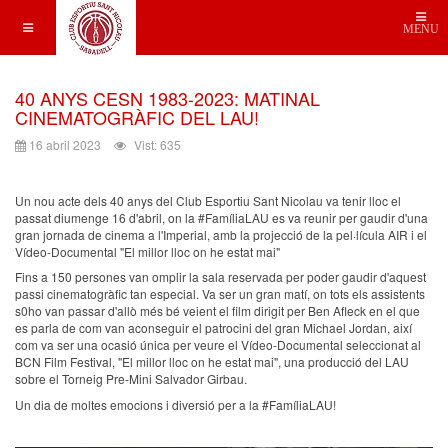
MENU
40 ANYS CESN 1983-2023: MATINAL
CINEMATOGRÀFIC DEL LAU!
16 abril 2023
Vist: 635
Un nou acte dels 40 anys del Club Esportiu Sant Nicolau va tenir lloc el
passat diumenge 16 d'abril, on la #FamíliaLAU es va reunir per gaudir d'una
gran jornada de cinema a l'Imperial, amb la projecció de la pel·lícula AIR i el
Vídeo-Documental "El millor lloc on he estat mai"
Fins a 150 persones van omplir la sala reservada per poder gaudir d'aquest
passi cinematogràfic tan especial. Va ser un gran matí, on tots els assistents
s0ho van passar d'allò més bé veient el film dirigit per Ben Afleck en el que
es parla de com van aconseguir el patrocini del gran Michael Jordan, així
com va ser una ocasió única per veure el Vídeo-Documental seleccionat al
BCN Film Festival, "El millor lloc on he estat mai", una producció del LAU
sobre el Torneig Pre-Mini Salvador Girbau.
Un dia de moltes emocions i diversió per a la #FamíliaLAU!