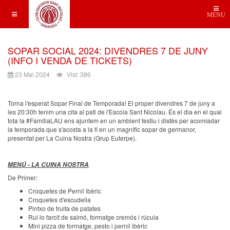
MENU
SOPAR SOCIAL 2024: DIVENDRES 7 DE JUNY
(INFO I VENDA DE TICKETS)
23 Mai 2024
Vist: 386
Torna l'esperat Sopar Final de Temporada! El proper divendres 7 de juny a
les 20:30h tenim una cita al pati de l'Escola Sant Nicolau. És el dia en el qual
tota la #FamíliaLAU ens ajuntem en un ambient festiu i distès per acomiadar
la temporada que s'acosta a la fi en un magnífic sopar de germanor,
presentat per La Cuina Nostra (Grup Euterpe).
MENÚ - LA CUINA NOSTRA
De Primer:
Croquetes de Pernil ibèric
Croquetes d'escudella
Pintxo de truita de patates
Rul·lo farcit de salmó, formatge cremós i rúcula
Mini pizza de formatge, pesto i pernil ibèric