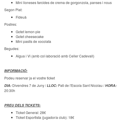
Mini lioneses farcides de crema de gorgonzola, panses i nous
Segon Plat:
Fideuà
Postres:
Gotet lemon pie
Gotet cheesecake
Mini pastís de xocolata
Begudes:
Aigua i Vi (amb col·laboració amb Celler Cadevall)
INFORMACIÓ
:
Podeu reservar ja el vostre ticket
Divendres 7 de Juny /
Pati de l'Escola Sant Nicolau /
DIA:
LLOC:
HORA:
20:30h
PREU DELS TICKETS:
Ticket General: 28€
Ticket Esportista (jugador/a club): 18€