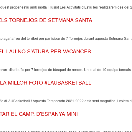
est proper estiu amb molta il·lusió! Les Activitats d'Estiu les realitzarem des del 23 
 ELS TORNEJOS DE SETMANA SANTA
laçar arreu del territori per participar de 7 Tornejos durant aquesta Setmana Santa
EL LAU NO S'ATURA PER VACANCES
ran distribuïts per 7 tornejos de bàsquet de renom. Un total de 10 equips format
LA MILLOR FOTO #LAUBASKETBALL
ic #LAUBasketball ! Aquesta Temporada 2021-2022 està sent magnífica, i volem don
AR EL CAMP. D'ESPANYA MINI
at seleccionat per a disputar el Campionat d'Espanya Mini que es jugarà a San Fer