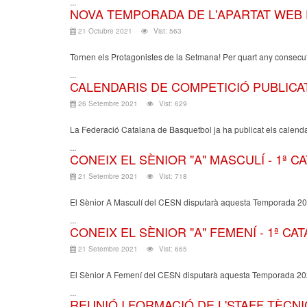
...
NOVA TEMPORADA DE L'APARTAT WEB
21 Octubre 2021
Vist: 563
Tornen els Protagonistes de la Setmana! Per quart any consecut
...
CALENDARIS DE COMPETICIÓ PUBLICATS
26 Setembre 2021
Vist: 629
La Federació Catalana de Basquetbol ja ha publicat els calend
...
CONEIX EL SÈNIOR "A" MASCULÍ - 1ª CA
21 Setembre 2021
Vist: 718
El Sènior A Masculí del CESN disputarà aquesta Temporada 202
...
CONEIX EL SÈNIOR "A" FEMENÍ - 1ª CAT
21 Setembre 2021
Vist: 665
El Sènior A Femení del CESN disputarà aquesta Temporada 2021
...
REUNIÓ I FORMACIÓ DE L'STAFF TÈCN