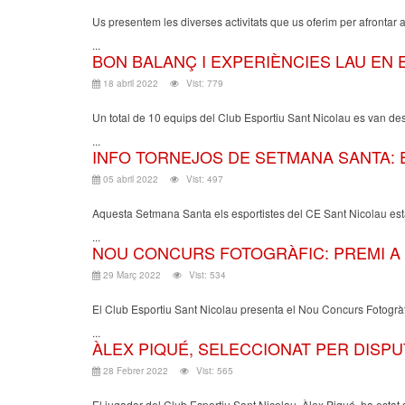
Us presentem les diverses activitats que us oferim per afrontar aqu
...
BON BALANÇ I EXPERIÈNCIES LAU EN
18 abril 2022
Vist: 779
Un total de 10 equips del Club Esportiu Sant Nicolau es van desp
...
INFO TORNEJOS DE SETMANA SANTA: 
05 abril 2022
Vist: 497
Aquesta Setmana Santa els esportistes del CE Sant Nicolau esta
...
NOU CONCURS FOTOGRÀFIC: PREMI A 
29 Març 2022
Vist: 534
El Club Esportiu Sant Nicolau presenta el Nou Concurs Fotogràf
...
ÀLEX PIQUÉ, SELECCIONAT PER DISPUT
28 Febrer 2022
Vist: 565
El jugador del Club Esportiu Sant Nicolau, Àlex Piqué, ha est