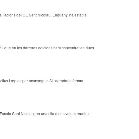
al·lacions del CE Sant Nicolau. Enguany, ha estat la
 i que en les darreres edicions hem concentrat en dues
ius i reptes per aconseguir. Si t'agradaria formar
Escola Sant Nicolau, en una cita o ens volem reunir tot