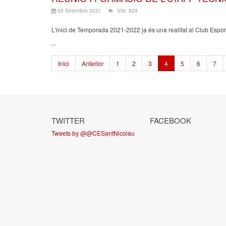
03 Setembre 2021
Vist: 829
L'inici de Temporada 2021-2022 ja és una realitat al Club Esport
...
Inici
Anterior
1
2
3
4
5
6
7
TWITTER
FACEBOOK
Tweets by @@CESantNicolau