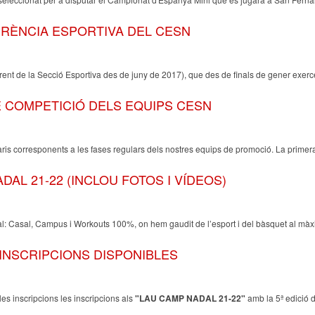
ERÈNCIA ESPORTIVA DEL CESN
erent de la Secció Esportiva des de juny de 2017), que des de finals de gener exer
E COMPETICIÓ DELS EQUIPS CESN
ris corresponents a les fases regulars dels nostres equips de promoció. La primer
DAL 21-22 (INCLOU FOTOS I VÍDEOS)
l: Casal, Campus i Workouts 100%, on hem gaudit de l’esport i del bàsquet al mà
 INSCRIPCIONS DISPONIBLES
les inscripcions les inscripcions als
"LAU CAMP NADAL 21-22"
amb la 5ª edició 