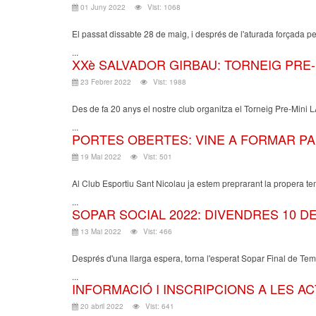
01 Juny 2022
Vist: 1068
El passat dissabte 28 de maig, i després de l'aturada forçada pe
...
XXè SALVADOR GIRBAU: TORNEIG PRE-
23 Febrer 2022
Vist: 1988
Des de fa 20 anys el nostre club organitza el Torneig Pre-Min
...
PORTES OBERTES: VINE A FORMAR PAR
19 Mai 2022
Vist: 501
Al Club Esportiu Sant Nicolau ja estem preprarant la propera te
...
SOPAR SOCIAL 2022: DIVENDRES 10 DE
13 Mai 2022
Vist: 466
Després d'una llarga espera, torna l'esperat Sopar Final de Temp
...
INFORMACIÓ I INSCRIPCIONS A LES ACT
20 abril 2022
Vist: 641