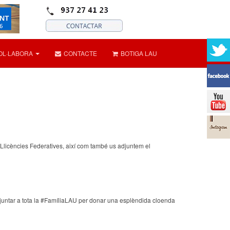
OL·LABORA
CONTACTE
BOTIGA LAU
Llicències Federatives, així com també us adjuntem el
ajuntar a tota la #FamíliaLAU per donar una esplèndida cloenda