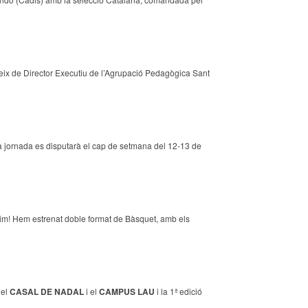
ceix de Director Executiu de l’Agrupació Pedagògica Sant
a jornada es disputarà el cap de setmana del 12-13 de
xim! Hem estrenat doble format de Bàsquet, amb els
del
CASAL DE NADAL
i el
CAMPUS LAU
i la 1ª edició