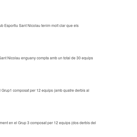
b Esportiu Sant Nicolau tenim molt clar que els
 Sant Nicolau enguany compta amb un total de 30 equips
l Grup1 composat per 12 equips (amb quatre derbis al
ent en el Grup 3 composat per 12 equips (dos derbis del